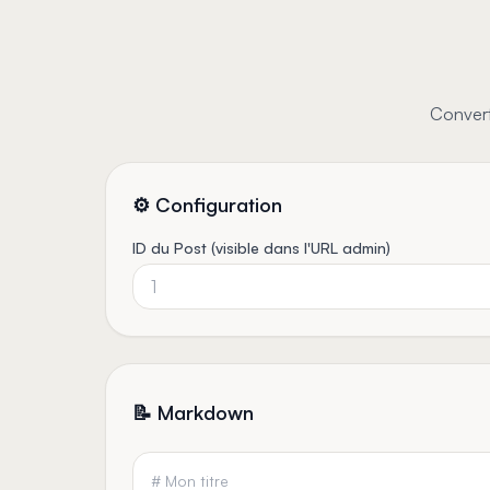
Skip to content
Convert
⚙️ Configuration
ID du Post (visible dans l'URL admin)
📝 Markdown