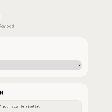
l
 Payload
ON
' pour voir le résultat