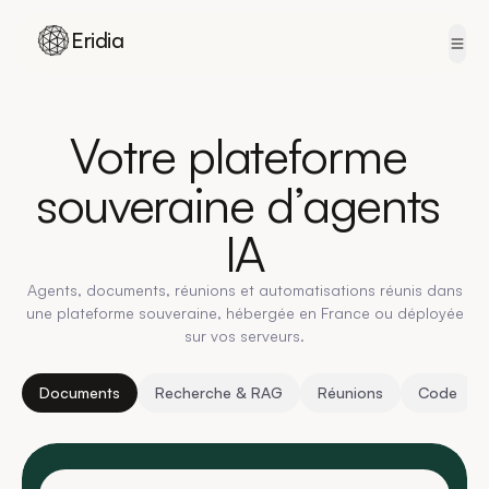
Eridia
Skip to content
Votre
plateforme
souveraine
d’agents
IA
Agents, documents, réunions et automatisations réunis dans
une plateforme souveraine, hébergée en France ou déployée
sur vos serveurs.
Documents
Recherche & RAG
Réunions
Code