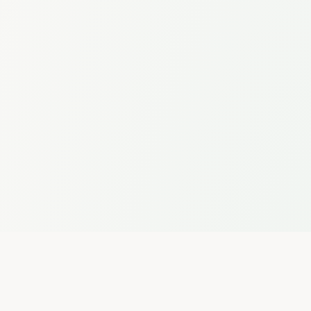
Votre infrastructure
Option air-gapped
Modèles IA locaux
Maîtrise totale des données