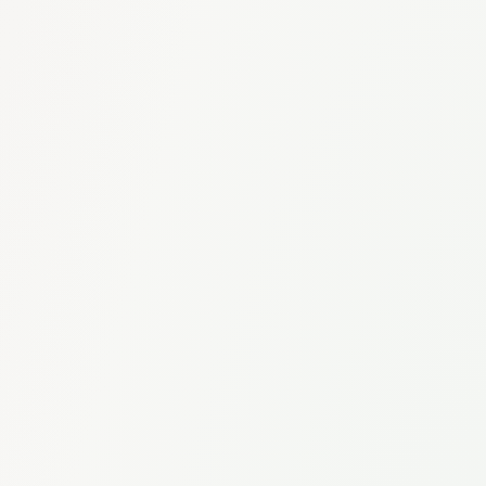
Envoyer l'email
ou
Découvrir la plateforme
Nous contacter directement
De votre part
:
[Votre nom]
À
:
manager@entreprise.com
Objet
:
💡 [Votre nom] vous recommande Eridia
Bonjour
[Nom du décideur]
,