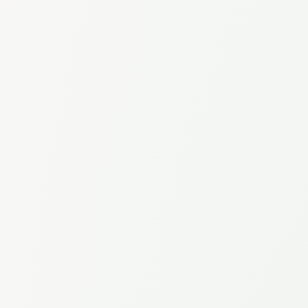
Je souhaitais vous présenter Eridia, une solution d'IA
sécurisée qui pourrait transformer notre productivité
tout en garantissant la confidentialité de nos
données.
Hébergeable en interne pour une sécurité maximale
•
Accès à tous les modèles IA (Claude, Kimi, Mistral,
•
DeepSeek, Modèles on-premise...)
Connexion à votre doc interne (Drive, Notion,
•
Teams...)
Transcription et résumé automatique de vos réunions
•
Seriez-vous disponible pour un diagnostic rapide de
nos usages IA ?
👉 https://cal.com/eridia/learn-more
https://www.eridia.ai