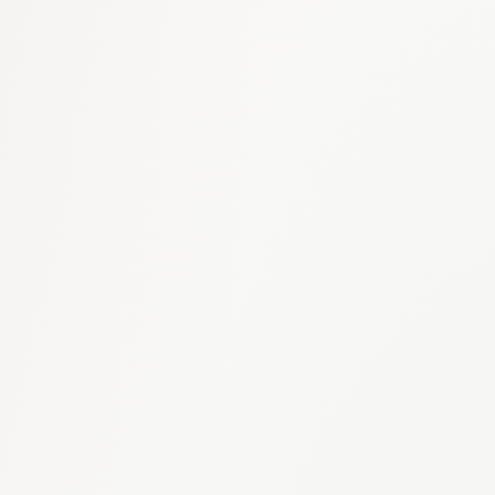
Informations
Nom du décideur
Email du décideur
Votre nom
Votre email