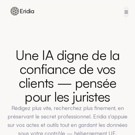
Eridia
Skip to content
Une IA digne de la
confiance de vos
clients — pensée
pour les juristes
Rédigez plus vite, recherchez plus finement, en
préservant le secret professionnel. Eridia s'appuie
sur vos actes et outils tout en gardant les données
sous votre contrôle — hébergement UE,