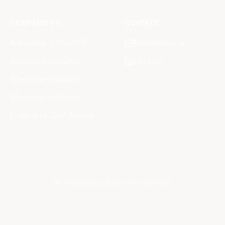
COMPARATIFS
CONTACT
Alternative à ChatGPT
hello@eridia.ai
Alternative à Copilot
LinkedIn
Alternative à Claude
Alternative à Gemini
Eridia vs Le Chat (Mistral)
©
2026
Eridia.
Tous droits réservés