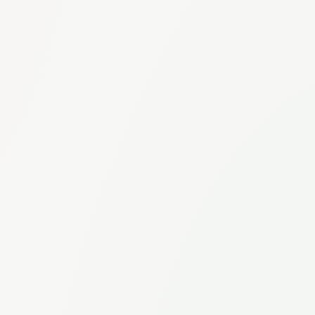
Sauvegardes gérées
Haute disponibilité
Infrastructure dédiée
Politiques réseau personnalisées
Votre compte cloud
Exploitation gérée