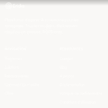
Eridia
Plateforme d'agents IA souveraine pour les
entreprises. Tous les modèles, déploiement
cloud ou on-premise, RGPD natif.
NAVIGATION
RESSOURCES
Problèmes
Contact
Solutions
Blog
Fonctionnalités
À propos
Comment ça marche
Documentation
Offre
Politique de confidentialité
Conditions d'utilisation