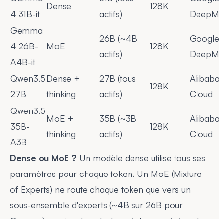
Dense
128K
4 31B-it
actifs)
DeepM
Gemma
26B (~4B
Google
4 26B-
MoE
128K
actifs)
DeepM
A4B-it
Qwen3.5
Dense +
27B (tous
Alibab
128K
27B
thinking
actifs)
Cloud
Qwen3.5
MoE +
35B (~3B
Alibab
35B-
128K
thinking
actifs)
Cloud
A3B
Dense ou MoE ?
Un modèle dense utilise tous ses
paramètres pour chaque token. Un MoE (Mixture
of Experts) ne route chaque token que vers un
sous-ensemble d'experts (~4B sur 26B pour