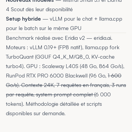
4 Scout dès leur disponibilité
Setup hybride
— vLLM pour le chat + llama.cpp
pour le batch sur le même GPU
Benchmark réalisé avec Eridia v2 —
eridia.ai
.
Moteurs : vLLM 0.19+ (FP8 natif), llama.cpp fork
TurboQuant (GGUF Q4_K_M/Q8_0, KV-cache
turbo4). GPU : Scaleway L40S (48 Go, 864 Go/s),
RunPod RTX PRO 6000 Blackwell (96 Go,
1 600
Go/s). Contexte 24K, 7 requêtes en français, 3 runs
par requête, system prompt complet (
6 000
tokens). Méthodologie détaillée et scripts
disponibles sur demande.