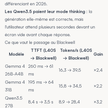
différenciant en 2026.
Les Qwen3.5 paient leur mode thinking
: la
génération elle-même est correcte, mais
l'utilisateur attend plusieurs secondes devant un
écran vide avant chaque réponse.
Ce que vaut le passage au Blackwell
TTFT (L40S
Tokens/s (L40S
Modèle
Gain
→ Blackwell)
→ Blackwell)
Gemma 4
260 ms → 61
16,3 → 39,5
×2,4
26B-A4B
ms
Gemma 4
195 ms → 64
15,8 → 34,5
×2,2
31B
ms
Qwen3.5
8,4 s → 3,5 s
8,9 → 28,4
×3,2
27B