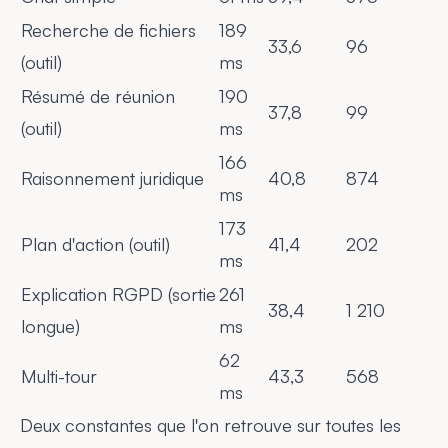
Recherche de fichiers
189
33,6
96
(outil)
ms
Résumé de réunion
190
37,8
99
(outil)
ms
166
Raisonnement juridique
40,8
874
ms
173
Plan d'action (outil)
41,4
202
ms
Explication RGPD (sortie
261
38,4
1 210
longue)
ms
62
Multi-tour
43,3
568
ms
Deux constantes que l'on retrouve sur toutes les