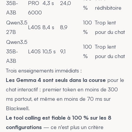
35B-
PRO
4,3 s
24,0
%
rédhibitoire
A3B
6000
Qwen3.5
100
Trop lent
L40S
8,4 s
8,9
27B
%
pour du chat
Qwen3.5
100
Trop lent
35B-
L40S
10,5 s
9,1
%
pour du chat
A3B
Trois enseignements immédiats :
Les Gemma 4 sont seuls dans la course
pour le
chat interactif : premier token en moins de 300
ms partout, et même en moins de 70 ms sur
Blackwell.
Le tool calling est fiable à 100 % sur les 8
configurations
— ce n'est plus un critère