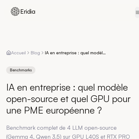
Eridia
Skip to content
Accueil
Blog
IA en entreprise : quel modèle open-source et quel GPU pour une PME européenne ?
Benchmarks
IA en entreprise : quel modèle
open-source et quel GPU pour
une PME européenne ?
Benchmark complet de 4 LLM open-source
(Gemma 4, Qwen 3.5) sur GPU L40S et RTX PRO