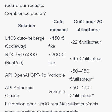
réduite par requête.
Combien ça coûte ?
Coût
Coût pour 20
Solution
mensuel
utilisateurs
L40S auto-hébergé
~450 €
~22 €/utilisateur
(Scaleway)
fixe
RTX PRO 6000
~900 €
~45 €/utilisateur
(RunPod)
fixe
~50–150
API OpenAI GPT-4o
Variable
€/utilisateur*
API Anthropic
~50–200
Variable
Claude
€/utilisateur*
Estimation pour ~500 requêtes/utilisateur/mois
avec un system prompt comparable.