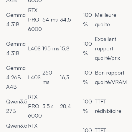
A4B
6000
RTX
Gemma
100
Meilleure
PRO
64 ms
34,5
4 31B
%
qualité
6000
Excellent
Gemma
100
L40S
195 ms
15,8
rapport
4 31B
%
qualité/prix
Gemma
260
100
Bon rapport
4 26B-
L40S
16,3
ms
%
qualité/VRAM
A4B
RTX
Qwen3.5
100
TTFT
PRO
3,5 s
28,4
27B
%
rédhibitoire
6000
Qwen3.5
RTX
100
TTFT