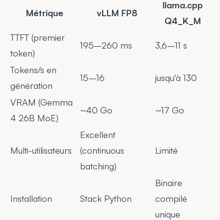
llama.cpp
Métrique
vLLM FP8
Q4_K_M
TTFT (premier
195–260 ms
3,6–11 s
token)
Tokens/s en
15–16
jusqu'à 130
génération
VRAM (Gemma
~40 Go
~17 Go
4 26B MoE)
Excellent
Multi-utilisateurs
(continuous
Limité
batching)
Binaire
Installation
Stack Python
compilé
unique