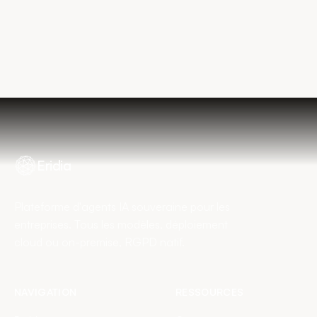
Découvrir la plateforme
Réserver mon diagnostic
Eridia
Plateforme d'agents IA souveraine pour les
entreprises. Tous les modèles, déploiement
cloud ou on-premise, RGPD natif.
NAVIGATION
RESSOURCES