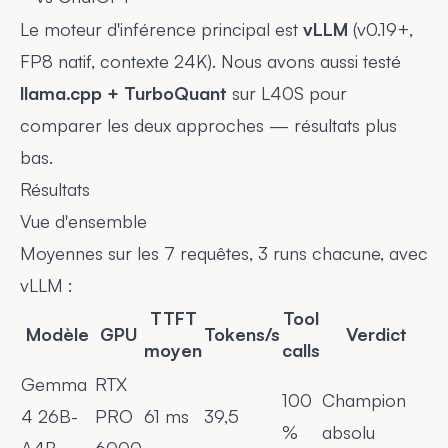
Le moteur d'inférence principal est
vLLM
(v0.19+,
FP8 natif, contexte 24K). Nous avons aussi testé
llama.cpp + TurboQuant
sur L40S pour
comparer les deux approches — résultats plus
bas.
Résultats
Vue d'ensemble
Moyennes sur les 7 requêtes, 3 runs chacune, avec
vLLM :
TTFT
Tool
Modèle
GPU
Tokens/s
Verdict
moyen
calls
Gemma
RTX
100
Champion
4 26B-
PRO
61 ms
39,5
%
absolu