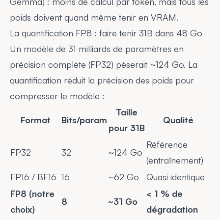
Gemma) : moins de calcul par token, mais tous les
poids doivent quand même tenir en VRAM.
La quantification FP8 : faire tenir 31B dans 48 Go
Un modèle de 31 milliards de paramètres en
précision complète (FP32) pèserait ~124 Go. La
quantification réduit la précision des poids pour
compresser le modèle :
Taille
Format
Bits/param
Qualité
pour 31B
Référence
FP32
32
~124 Go
(entraînement)
FP16 / BF16
16
~62 Go
Quasi identique
FP8 (notre
< 1 % de
8
~31 Go
choix)
dégradation