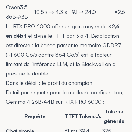
Qwen3.5
10,5 s → 4,3 s
9,1 → 24,0
×2,6
35B-A3B
Le RTX PRO 6000 offre un gain moyen de
×2,6
en débit
et divise le TTFT par 3 à 4. L'explication
est directe : la bande passante mémoire GDDR7
(~1 600 Go/s contre 864 Go/s) est le facteur
limitant de l'inférence LLM, et le Blackwell en a
presque le double.
Dans le détail : le profil du champion
Détail par requête pour la meilleure configuration,
Gemma 4 26B-A4B sur RTX PRO 6000 :
Tokens
Requête
TTFT
Tokens/s
générés
Chat simple
61 ms
39,4
375