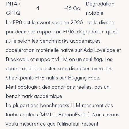
INT4 /
Dégradation
4
~16 Go
GPTQ
notable
Le FP8 est le sweet spot en 2026 : taille divisée
par deux par rapport au FP16, dégradation quasi
nulle selon les benchmarks académiques,
accélération matérielle native sur Ada Lovelace et
Blackwell, et support vLLM en un seul flag. Les
quatre modèles testés sont distribués avec des
checkpoints FP8 natifs sur Hugging Face.
Méthodologie : des conditions réelles, pas un
benchmark académique
La plupart des benchmarks LLM mesurent des
tâches isolées (MMLU, HumanEval…). Nous avons
voulu mesurer ce que l'utilisateur ressent